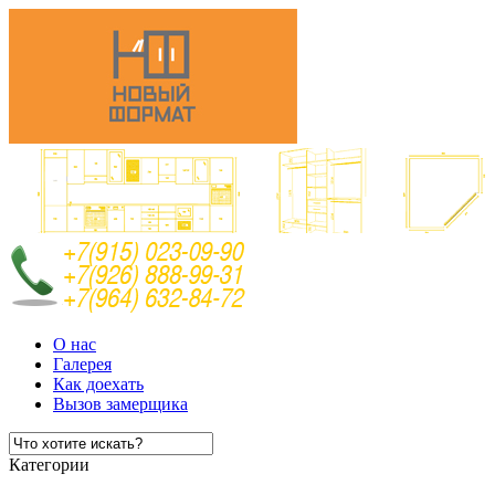
О нас
Галерея
Как доехать
Вызов замерщика
Категории