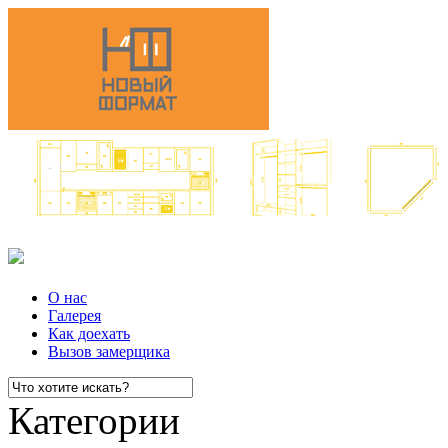
О нас
Галерея
Как доехать
Вызов замерщика
Категории